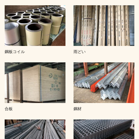
鋼板コイル
雨どい
合板
鋼材